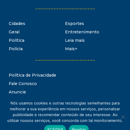
_______________________
Cidades
Esportes
Geral
Entretenimento
Política
Leia mais
Polícia
Mais+
_______________________
Política de Privacidade
Fale Conosco
Anuncie
Termos de Uso
Nós usamos cookies e outras tecnologias semelhantes para
Estado Notícias
melhorar a sua experiência em nossos serviços, personalizar
Conheça o
publicidade e recomendar conteúdo de seu interesse. Ao
utilizar nossos serviços, você concorda com tal monitoramento.
www.estadonoticias.com.br © 2021 Estado Notícias - Todos os
ACEITAR
Rejeitar