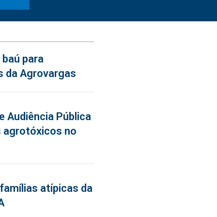
 baú para
s da Agrovargas
de Audiência Pública
 agrotóxicos no
famílias atípicas da
A