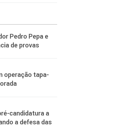
dor Pedro Pepa e
cia de provas
m operação tapa-
vorada
pré-candidatura a
ando a defesa das