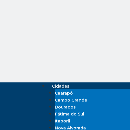
Cidades
Caarapó
Campo Grande
Dourados
Fátima do Sul
Itaporã
Nova Alvorada