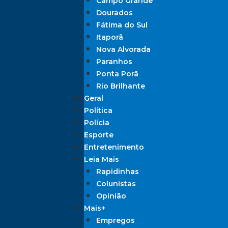
Campo Grande
Dourados
Fátima do Sul
Itaporã
Nova Alvorada
Paranhos
Ponta Porã
Rio Brilhante
Geral
Política
Polícia
Esporte
Entretenimento
Leia Mais
Rapidinhas
Colunistas
Opinião
Mais+
Empregos