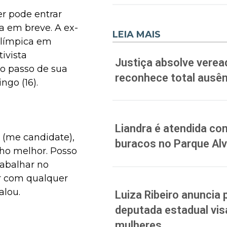
er pode entrar
ca em breve. A ex-
LEIA MAIS
olímpica em
tivista
Justiça absolve verea
mo passo de sua
reconhece total ausên
ngo (16).
Liandra é atendida co
z (me candidate),
buracos no Parque Al
lho melhor. Posso
rabalhar no
ar com qualquer
alou.
Luiza Ribeiro anuncia 
deputada estadual vis
mulheres