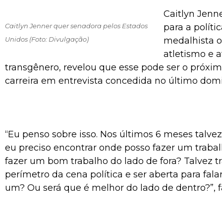
Caitlyn Jenn
Caitlyn Jenner quer senadora pelos Estados
para a políti
Unidos (Foto: Divulgação)
medalhista 
atletismo e a
transgênero, revelou que esse pode ser o próxi
carreira em entrevista concedida no último domi
“Eu penso sobre isso. Nos últimos 6 meses talve
eu preciso encontrar onde posso fazer um traba
fazer um bom trabalho do lado de fora? Talvez t
perímetro da cena política e ser aberta para fal
um? Ou será que é melhor do lado de dentro?”, f