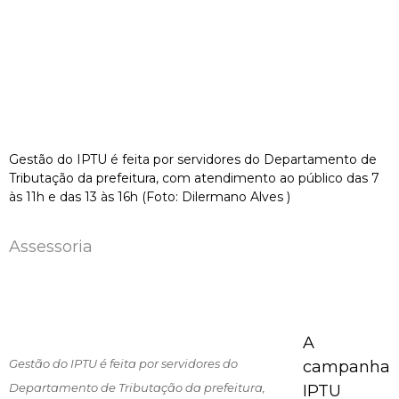
Gestão do IPTU é feita por servidores do Departamento de
Tributação da prefeitura, com atendimento ao público das 7
às 11h e das 13 às 16h (Foto: Dilermano Alves )
Assessoria
A
Gestão do IPTU é feita por servidores do
campanha
Departamento de Tributação da prefeitura,
IPTU