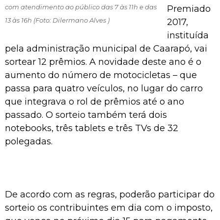
com atendimento ao público das 7 às 11h e das
Premiado
13 às 16h (Foto: Dilermano Alves )
2017,
instituída
pela administração municipal de Caarapó, vai
sortear 12 prêmios. A novidade deste ano é o
aumento do número de motocicletas – que
passa para quatro veículos, no lugar do carro
que integrava o rol de prêmios até o ano
passado. O sorteio também terá dois
notebooks, três tablets e três TVs de 32
polegadas.
De acordo com as regras, poderão participar do
sorteio os contribuintes em dia com o imposto,