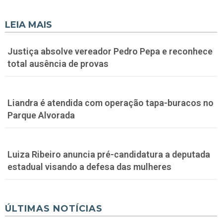
LEIA MAIS
Justiça absolve vereador Pedro Pepa e reconhece
total ausência de provas
Liandra é atendida com operação tapa-buracos no
Parque Alvorada
Luiza Ribeiro anuncia pré-candidatura a deputada
estadual visando a defesa das mulheres
ÚLTIMAS NOTÍCIAS