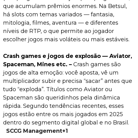
que acumulam prêmios enormes. Na Betsul,
há slots com temas variados — fantasia,
mitologia, filmes, aventura — e diferentes
níveis de RTP, o que permite ao jogador
escolher jogos mais voláteis ou mais estáveis.
Crash games e jogos de explosão — Aviator,
Spaceman, Mines etc. –
Crash games são
jogos de alta emoção: você aposta, vê um
multiplicador subir e precisa “sacar” antes que
tudo “exploda”. Títulos como Aviator ou
Spaceman são queridinhos pela dinâmica
rápida. Segundo tendências recentes, esses
jogos estão entre os mais jogados em 2025
dentro do segmento digital global e no Brasil.
SCCG Management+1