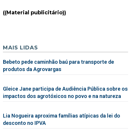
((Material publicitário))
MAIS LIDAS
Bebeto pede caminhão baú para transporte de
produtos da Agrovargas
Gleice Jane participa de Audiência Pública sobre os
impactos dos agrotóxicos no povo e na natureza
Lia Nogueira aproxima famílias atípicas da lei do
desconto no IPVA