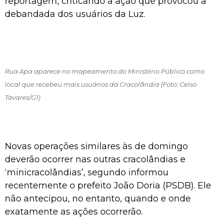
reportagem, criticando a ação que provocou a
debandada dos usuários da Luz.
Rua Apa aparece no mapeamento do Ministério Público como
local que recebeu mais usuários da Cracolândia (Foto: Celso
Tavares/G1)
Novas operações similares às de domingo
deverão ocorrer nas outras cracolândias e
‘minicracolândias’, segundo informou
recentemente o prefeito João Doria (PSDB). Ele
não antecipou, no entanto, quando e onde
exatamente as ações ocorrerão.