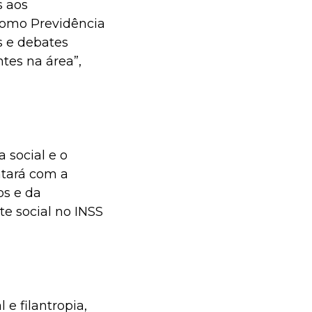
s aos
 como Previdência
as e debates
ntes na área”,
a social e o
ntará com a
os e da
te social no INSS
 e filantropia,