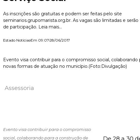
As inscrições são gratuitas e podem ser feitas pelo site
seminarios.grupomarista.org.br. As vagas são limitadas e serão 
de participação. Leia mais...
Estado Notícias
Em
09:07
28/06/2017
Evento visa contribuir para o compromisso social, colaborando
novas formas de atuação no município.(Foto:Divulgação)
Assessoria
Evento visa contribuir para o compromisso
social, colaborando para a construção de
De 28 a 30 d