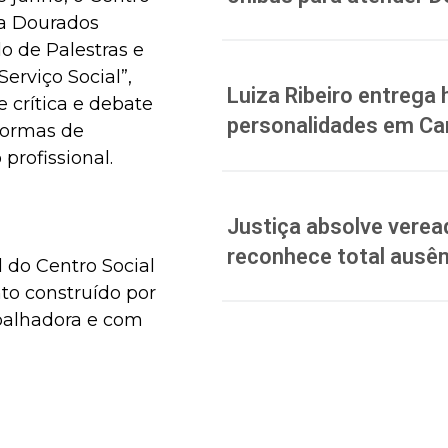
ta Dourados
lo de Palestras e
erviço Social”,
Luiza Ribeiro entreg
 crítica e debate
personalidades em C
 formas de
 profissional.
Justiça absolve verea
reconhece total ausên
 do Centro Social
nto construído por
balhadora e com