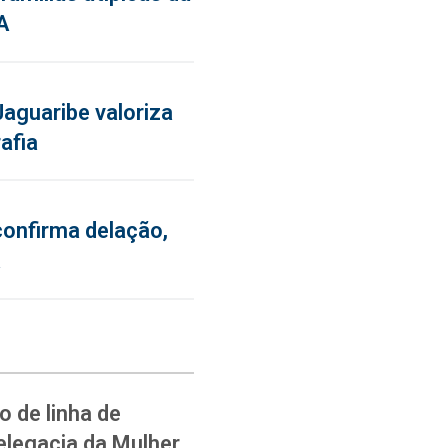
A
aguaribe valoriza
afia
confirma delação,
a
 de linha de
elegacia da Mulher