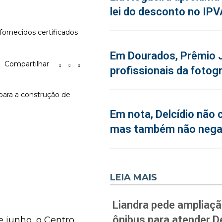
lei do desconto no IPV
fornecidos certificados
Em Dourados, Prêmio J
Compartilhar
profissionais da fotogr
 para a construção de
Em nota, Delcídio não 
mas também não neg
LEIA MAIS
Liandra pede ampliação
ônibus para atender D
e junho, o Centro