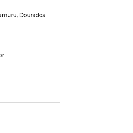
aramuru, Dourados
br