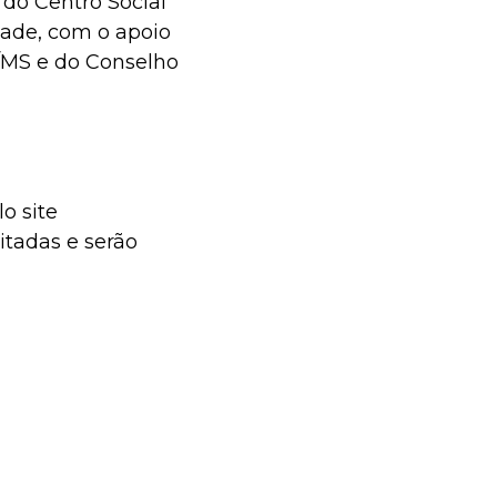
 do Centro Social
dade, com o apoio
/MS e do Conselho
o site
itadas e serão