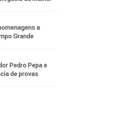
a homenagens a
ampo Grande
dor Pedro Pepa e
cia de provas