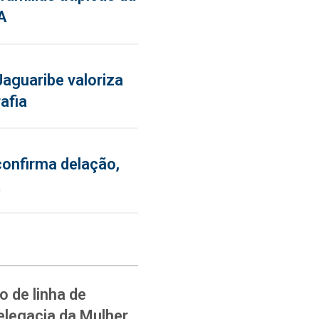
A
aguaribe valoriza
afia
confirma delação,
a
 de linha de
elegacia da Mulher