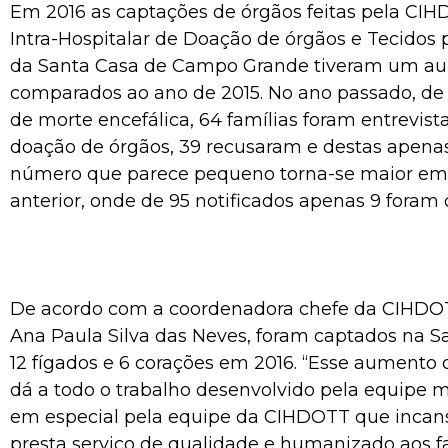
Em 2016 as captações de órgãos feitas pela CI
Intra-Hospitalar de Doação de órgãos e Tecidos 
da Santa Casa de Campo Grande tiveram um au
comparados ao ano de 2015. No ano passado, de 
de morte encefálica, 64 famílias foram entrevis
doação de órgãos, 39 recusaram e destas apena
número que parece pequeno torna-se maior em 
anterior, onde de 95 notificados apenas 9 foram
De acordo com a coordenadora chefe da CIHDOT
Ana Paula Silva das Neves, foram captados na Sa
12 fígados e 6 corações em 2016. “Esse aumento 
dá a todo o trabalho desenvolvido pela equipe mu
em especial pela equipe da CIHDOTT que inca
presta serviço de qualidade e humanizado aos f