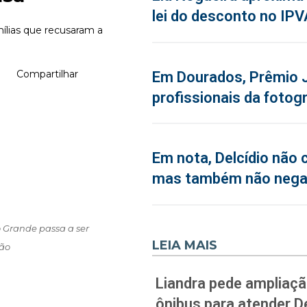
lei do desconto no IPV
lias que recusaram a
Compartilhar
Em Dourados, Prêmio J
profissionais da fotogr
Em nota, Delcídio não 
mas também não neg
 Grande passa a ser
LEIA MAIS
ção
Liandra pede ampliação
ônibus para atender D