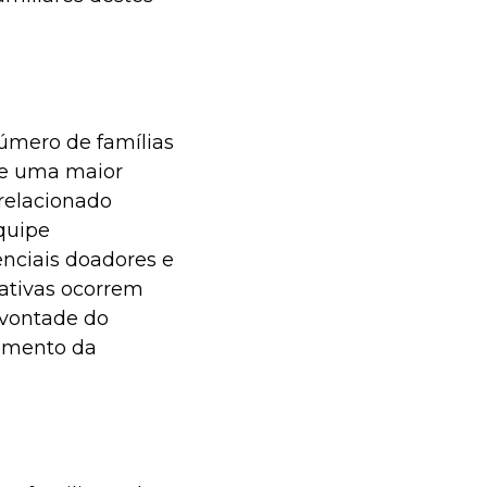
úmero de famílias
de uma maior
relacionado
quipe
enciais doadores e
gativas ocorrem
 vontade do
cimento da