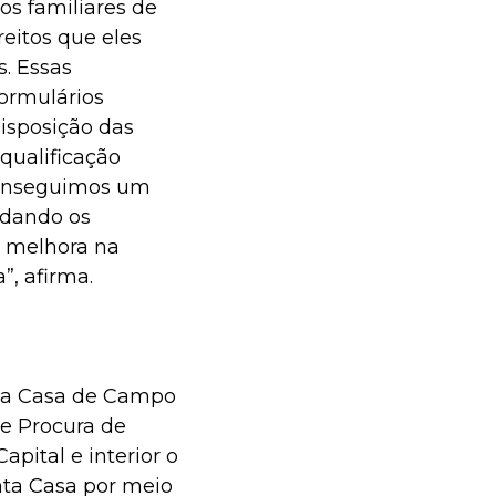
os familiares de
reitos que eles
. Essas
ormulários
disposição das
qualificação
 conseguimos um
udando os
 melhora na
, afirma.
nta Casa de Campo
e Procura de
pital e interior o
nta Casa por meio