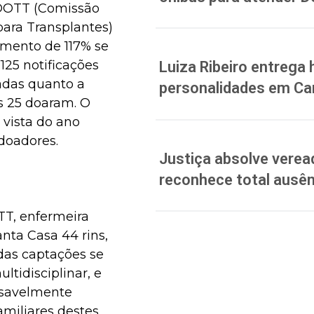
HDOTT (Comissão
para Transplantes)
mento de 117% se
125 notificações
Luiza Ribeiro entreg
tadas quanto a
personalidades em C
s 25 doaram. O
vista do ano
 doadores.
Justiça absolve verea
reconhece total ausên
T, enfermeira
nta Casa 44 rins,
das captações se
ltidisciplinar, e
nsavelmente
amiliares destes