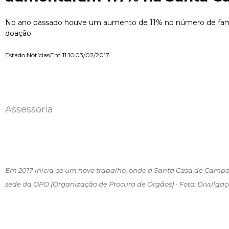
No ano passado houve um aumento de 11% no número de famí
doação.
Estado Notícias
Em
11:10
03/02/2017
Assessoria
Em 2017 inicia-se um novo trabalho, onde a Santa Casa de Campo
sede da OPO (Organização de Procura de Órgãos) - Foto: Divulga