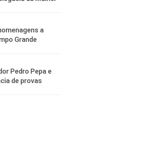
a homenagens a
ampo Grande
dor Pedro Pepa e
cia de provas