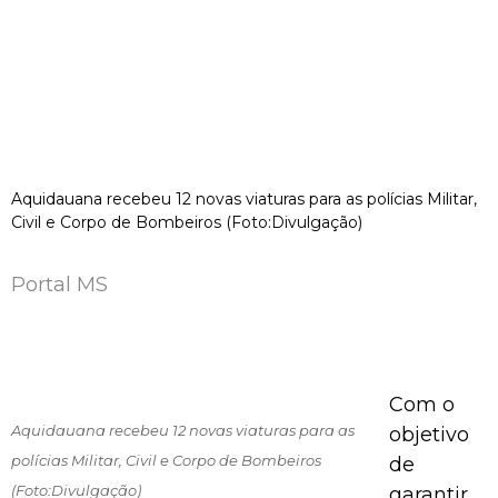
Aquidauana recebeu 12 novas viaturas para as polícias Militar,
Civil e Corpo de Bombeiros (Foto:Divulgação)
Portal MS
Com o
Aquidauana recebeu 12 novas viaturas para as
objetivo
polícias Militar, Civil e Corpo de Bombeiros
de
(Foto:Divulgação)
garantir