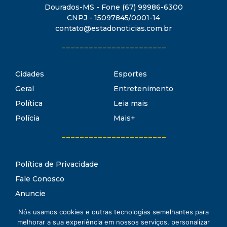
Dourados-MS - Fone (67) 99986-6300
CNPJ - 15097845/0001-14
contato@estadonoticias.com.br
_______________________
Cidades
Esportes
Geral
Entretenimento
Política
Leia mais
Polícia
Mais+
_______________________
Política de Privacidade
Fale Conosco
Anuncie
Termos de Uso
Nós usamos cookies e outras tecnologias semelhantes para
Estado Notícias
melhorar a sua experiência em nossos serviços, personalizar
Conheça o