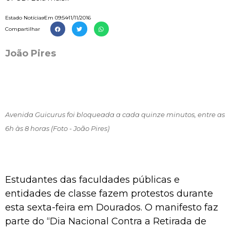
Estado Notícias
Em
09:54
11/11/2016
Compartilhar
João Pires
Avenida Guicurus foi bloqueada a cada quinze minutos, entre as
6h às 8 horas (Foto - João Pires)
Estudantes das faculdades públicas e
entidades de classe fazem protestos durante
esta sexta-feira em Dourados. O manifesto faz
parte do “Dia Nacional Contra a Retirada de