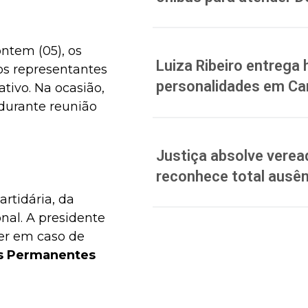
ontem (05), os
Luiza Ribeiro entreg
s representantes
personalidades em C
tivo. Na ocasião,
durante reunião
Justiça absolve verea
reconhece total ausên
rtidária, da
al. A presidente
ser em caso de
s Permanentes