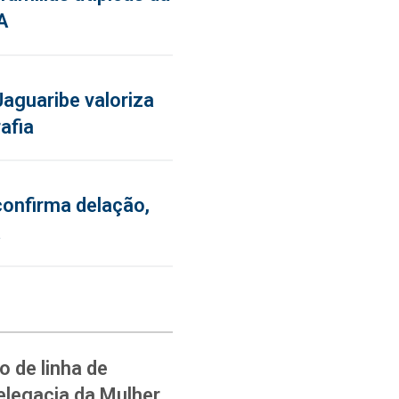
A
aguaribe valoriza
afia
confirma delação,
a
 de linha de
elegacia da Mulher