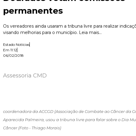
permanentes
Os vereadores ainda usaram a tribuna livre para realizar indica
visando melhorias para o município. Leia mais...
Estado Notícias
Em
11:12
06/02/2018
Assessoria CMD
coordenadora da ACCGD (Associação de Combate ao Câncer da G
Aparecida Palmeira, usou a tribuna livre para falar sobre o Dia 
Câncer (Foto - Thiago Morais)