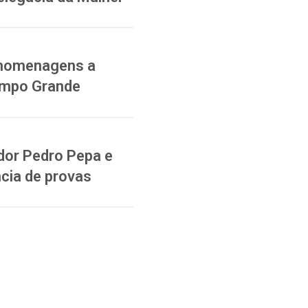
a homenagens a
ampo Grande
dor Pedro Pepa e
cia de provas