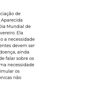
ciação de
 Aparecida
 Dia Mundial de
ereiro. Ela
mo a necessidade
gentes devem ser
 doença, ainda
e falar sobre os
uma necessidade
imular os
ônicas não