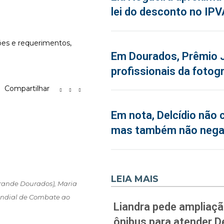
lei do desconto no IPV
ções e requerimentos,
Em Dourados, Prêmio J
profissionais da fotogr
Compartilhar
Em nota, Delcídio não 
mas também não neg
LEIA MAIS
rande Dourados), Maria
Mundial de Combate ao
Liandra pede ampliação
ônibus para atender D