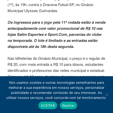
(1º), às 19h, contra o Dracena Futsal-SP, no Ginásio
Municipal Ulysses Guimarães.
Os ingressos para o jogo pela 11ª rodada estão à venda
antecipadamente com valor promocional de R$ 10 nas
lojas Salim Esportes e Sport.Com, parcerias do clube
na temporada. O lote é limitado e as entradas estão
disponíveis até às 18h desta segunda.
Nas bilheterias do Ginásio Municipal, o preço é o regular de
R$ 20, com meia entrada a R$ 10 para idosos, estudantes
identificados e professores das redes municipal e estadual.
Crianças até 12 anos, doadores de sangue e pessoas com
deficiência (PcD) não pagam.
Nós usamos cookies e outras tecnologias semelhantes para
melhorar a sua experiência em nossos serviços, personalizar
publicidade e recomendar conteúdo de seu interesse. Ao
Depois o JAG enfrenta o Futsal São Lourenço, no interior
utilizar nossos serviços, você concorda com tal monitoramento.
de Santa Catarina, dia 5, sábado. A volta para Dourados
ACEITAR
Rejeitar
acontece no dia 11, sábado, às 16h, contra o Chopinzinho
Futsal-PR, no Ginásio Municipal, na 13ª rodada.