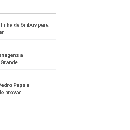
linha de ônibus para
er
enagens a
 Grande
Pedro Pepa e
de provas