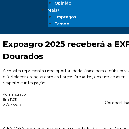
Opinião
Mais+
Empregos
Tempo
Expoagro 2025 receberá a E
Dourados
A mostra representa uma oportunidade única para o público vive
e fortalecer os laços com as Forças Armadas, em um ambiente
respeito e integração
Administrador
Em
11:35
Compartilha
25/04/2025
A EXPOEX pretende aproximar a sociedade das Forças Armad