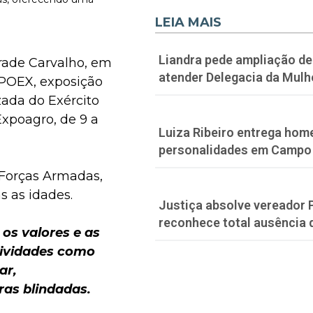
LEIA MAIS
Liandra pede ampliação de 
rade Carvalho, em
atender Delegacia da Mulh
XPOEX, exposição
ada do Exército
Expoagro, de 9 a
Luiza Ribeiro entrega hom
personalidades em Campo
Forças Armadas,
s as idades.
Justiça absolve vereador 
reconhece total ausência 
 os valores e as
atividades como
ar,
ras blindadas.