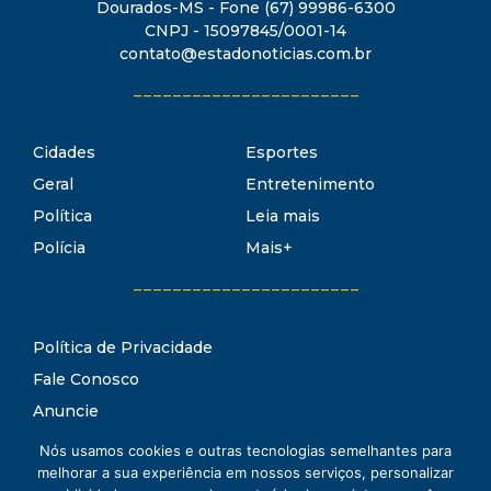
Dourados-MS - Fone (67) 99986-6300
CNPJ - 15097845/0001-14
contato@estadonoticias.com.br
_______________________
Cidades
Esportes
Geral
Entretenimento
Política
Leia mais
Polícia
Mais+
_______________________
Política de Privacidade
Fale Conosco
Anuncie
Termos de Uso
Nós usamos cookies e outras tecnologias semelhantes para
Estado Notícias
melhorar a sua experiência em nossos serviços, personalizar
Conheça o