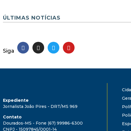
ÚLTIMAS NOTÍCIAS
Siga
Cid
Gera
Expediente
Jornalista João Pires - DRT/MS 969
Polí
Polí
Contato
Dourados-MS - Fone (67) 99986-6300
Esp
CNPJ - 15097845/0001-14