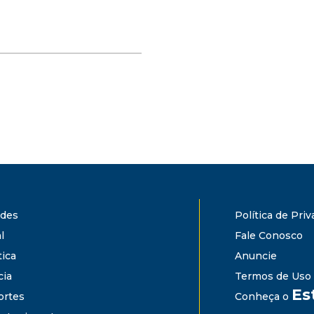
ades
Política de Pri
l
Fale Conosco
tica
Anuncie
cia
Termos de Uso
Es
ortes
Conheça o