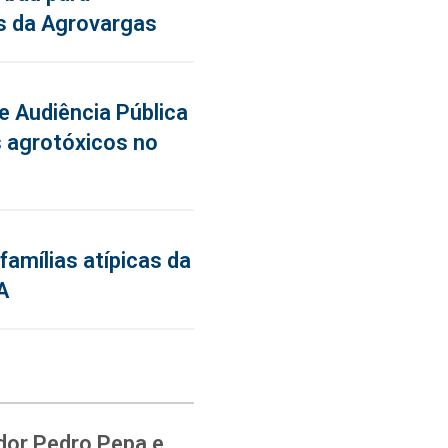
s da Agrovargas
de Audiência Pública
 agrotóxicos no
famílias atípicas da
A
dor Pedro Pepa e