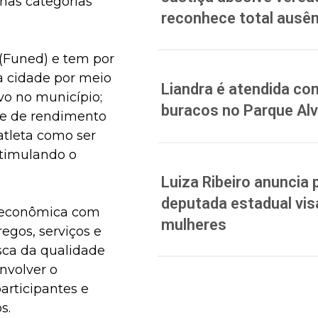
 nas categorias
reconhece total ausên
(Funed) e tem por
da cidade por meio
Liandra é atendida co
vo no município;
buracos no Parque Al
rte de rendimento
atleta como ser
stimulando o
Luiza Ribeiro anuncia 
deputada estadual vis
e econômica com
mulheres
egos, serviços e
usca da qualidade
nvolver o
articipantes e
s.