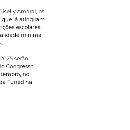
iselly Amaral, os
 que já atingiram
ições escolares.
ha idade mínima
.
2025 serão
elo Congresso
etembro, no
a da Funed na