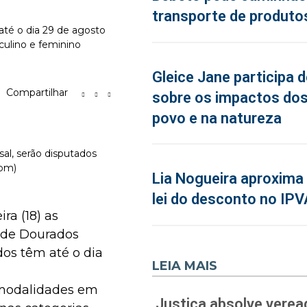
transporte de produto
 até o dia 29 de agosto
culino e feminino
Gleice Jane participa 
Compartilhar
sobre os impactos dos
povo e na natureza
al, serão disputados
com)
Lia Nogueira aproxima 
lei do desconto no IPV
ra (18) as
s de Dourados
ados têm até o dia
LEIA MAIS
 modalidades em
Justiça absolve verea