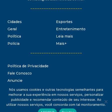
_______________________
Cidades
Esportes
Geral
Entretenimento
Política
Leia mais
Polícia
Mais+
_______________________
Política de Privacidade
Fale Conosco
Anuncie
Termos de Uso
Nós usamos cookies e outras tecnologias semelhantes para
Estado Notícias
melhorar a sua experiência em nossos serviços, personalizar
Conheça o
publicidade e recomendar conteúdo de seu interesse. Ao
utilizar nossos serviços, você concorda com tal monitoramento.
www.estadonoticias.com.br © 2021 Estado Notícias - Todos os