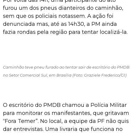
furou um dos pneus dianteiros do caminhão,
sem que os policiais notassem. A ação foi
denunciada mas, até as 14h30, a PM ainda
fazia rondas pela região para tentar localizá-la.
Caminhão teve pneu furado ao tentar sair de escritório do PMDB
no Setor Comercial Sul, em Brasília (Foto: Graziele Frederico/G1)
O escritório do PMDB chamou a Polícia Militar
para monitorar os manifestantes, que gritavam
“Fora Temer”. No local, a equipe da PF não quis
dar entrevistas. Uma livraria que funciona no