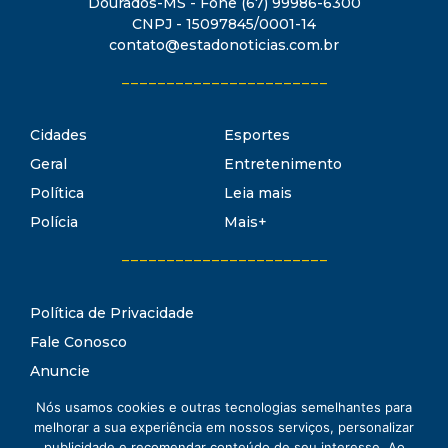
Dourados-MS - Fone (67) 99986-6300
CNPJ - 15097845/0001-14
contato@estadonoticias.com.br
_______________________
Cidades
Esportes
Geral
Entretenimento
Política
Leia mais
Polícia
Mais+
_______________________
Política de Privacidade
Fale Conosco
Anuncie
Termos de Uso
Nós usamos cookies e outras tecnologias semelhantes para
Estado Notícias
melhorar a sua experiência em nossos serviços, personalizar
Conheça o
publicidade e recomendar conteúdo de seu interesse. Ao