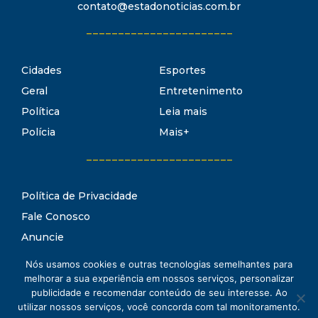
contato@estadonoticias.com.br
_______________________
Cidades
Esportes
Geral
Entretenimento
Política
Leia mais
Polícia
Mais+
_______________________
Política de Privacidade
Fale Conosco
Anuncie
Termos de Uso
Nós usamos cookies e outras tecnologias semelhantes para
Estado Notícias
melhorar a sua experiência em nossos serviços, personalizar
Conheça o
publicidade e recomendar conteúdo de seu interesse. Ao
utilizar nossos serviços, você concorda com tal monitoramento.