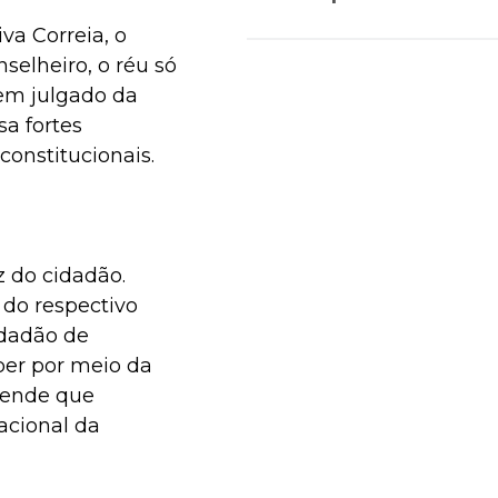
va Correia, o
selheiro, o réu só
 em julgado da
a fortes
constitucionais.
 do cidadão.
do respectivo
idadão de
ber por meio da
tende que
acional da