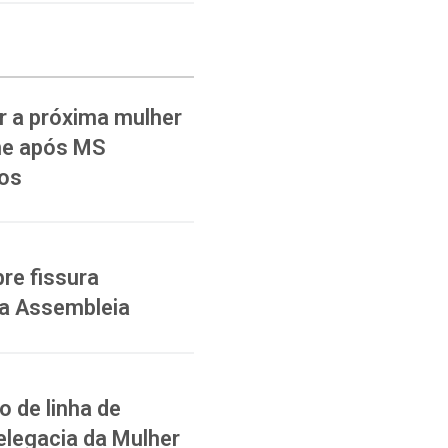
 a próxima mulher
ane após MS
ios
re fissura
na Assembleia
 de linha de
elegacia da Mulher