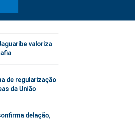
aguaribe valoriza
afia
a de regularização
eas da União
confirma delação,
a