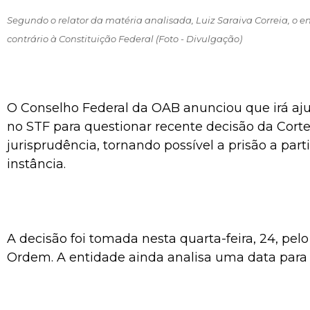
Segundo o relator da matéria analisada, Luiz Saraiva Correia, o 
contrário à Constituição Federal (Foto - Divulgação)
O Conselho Federal da OAB anunciou que irá a
no STF para questionar recente decisão da Cor
jurisprudência, tornando possível a prisão a part
instância.
A decisão foi tomada nesta quarta-feira, 24, pelo
Ordem. A entidade ainda analisa uma data para 