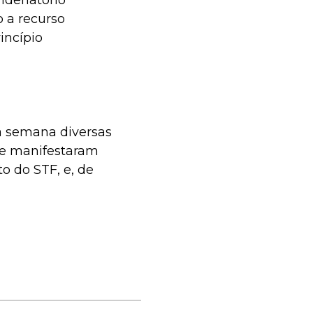
ondenatório
o a recurso
incípio
a semana diversas
 se manifestaram
o do STF, e, de