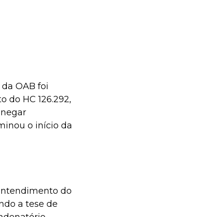
 da OAB foi
to do HC 126.292,
 negar
minou o início da
 entendimento do
ando a tese de