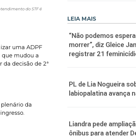
entendimento do STF é
LEIA MAIS
“Não podemos esperar
morrer”, diz Gleice J
juizar uma ADPF
registrar 21 feminicíd
te que mudou a
ir da decisão de 2ª
PL de Lia Nogueira sob
labiopalatina avança 
 plenário da
ingresso.
Liandra pede ampliação
ônibus para atender D