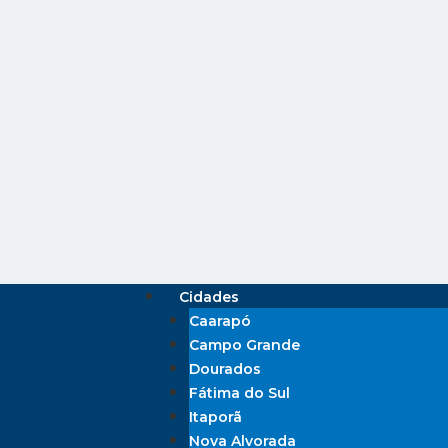
Cidades
Caarapó
Campo Grande
Dourados
Fátima do Sul
Itaporã
Nova Alvorada