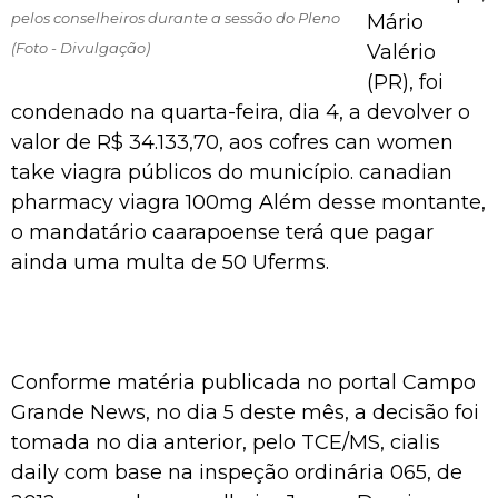
pelos conselheiros durante a sessão do Pleno
Mário
(Foto - Divulgação)
Valério
(PR), foi
condenado na quarta-feira, dia 4, a devolver o
valor de R$ 34.133,70, aos cofres
can women
take viagra
públicos do município.
canadian
pharmacy viagra 100mg
Além desse montante,
o mandatário caarapoense terá que pagar
ainda uma multa de 50 Uferms.
Conforme matéria publicada no portal Campo
Grande News, no dia 5 deste mês, a decisão foi
tomada no dia anterior, pelo TCE/MS,
cialis
daily
com base na inspeção ordinária 065, de