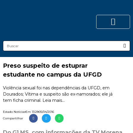
Preso suspeito de estuprar
estudante no campus da UFGD
Violência sexual foi nas dependências da UFGD, em
Dourados; Vítima e suspeito são ex-namorados; ele já
tem ficha criminal. Leia mais...
Estado Notícias
Em
13:28
05/04/2016
Compartilhar
Do G1 MS, com informações da TV Morena