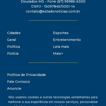
Dourados-MS - Fone (67) 99986-6300
CNPJ - 15097845/0001-14
contato@estadonoticias.com.br
_______________________
Cidades
Esportes
Geral
Entretenimento
Política
Leia mais
Polícia
Mais+
_______________________
Política de Privacidade
Fale Conosco
Anuncie
Termos de Uso
Nós usamos cookies e outras tecnologias semelhantes para
Estado Notícias
melhorar a sua experiência em nossos serviços, personalizar
Conheça o