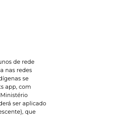
unos de rede
a nas redes
ndígenas se
ts app, com
Ministério
derá ser aplicado
escente), que