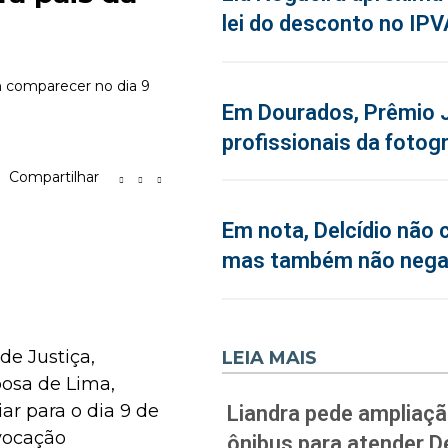
lei do desconto no IPV
m comparecer no dia 9
Em Dourados, Prêmio J
profissionais da fotogr
Compartilhar
Em nota, Delcídio não 
mas também não neg
de Justiça,
LEIA MAIS
bosa de Lima,
ar para o dia 9 de
Liandra pede ampliação
vocação
ônibus para atender D