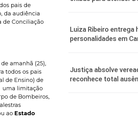
 dos pais de
, da audiência
a de Conciliação
Luiza Ribeiro entreg
personalidades em C
 de amanhã (25),
Justiça absolve verea
a todos os pais
reconhece total ausên
l de Ensino) de
m uma limitação
orpo de Bombeiros,
alestras
ou ao
Estado