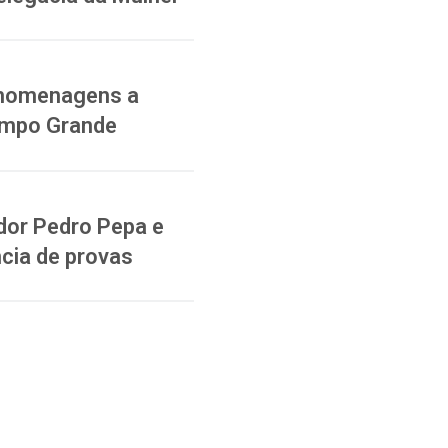
a homenagens a
ampo Grande
dor Pedro Pepa e
cia de provas