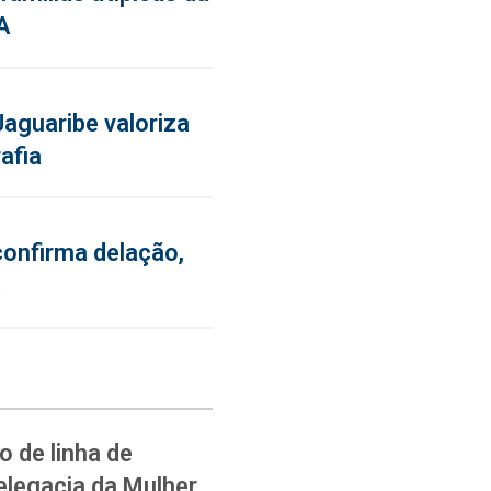
A
aguaribe valoriza
afia
confirma delação,
a
 de linha de
elegacia da Mulher