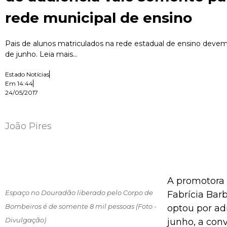
rede municipal de ensino
Pais de alunos matriculados na rede estadual de ensino deve
de junho. Leia mais...
Estado Notícias
Em
14:44
24/05/2017
João Pires
A promotora 
Espaço no Douradão liberado pelo Corpo de
Fabrícia Bar
Bombeiros é de somente 8 mil pessoas (Foto -
optou por adi
Divulgação)
junho, a con