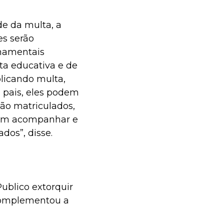
e da multa, a
es serão
rnamentais
ta educativa e de
plicando multa,
 pais, eles podem
stão matriculados,
evem acompanhar e
dos”, disse.
ublico extorquir
 complementou a