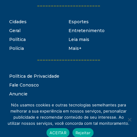
_______________________
Cidades
Esportes
Geral
Entretenimento
Política
Leia mais
Polícia
Mais+
_______________________
Política de Privacidade
Fale Conosco
Anuncie
Termos de Uso
Nós usamos cookies e outras tecnologias semelhantes para
Estado Notícias
melhorar a sua experiência em nossos serviços, personalizar
Conheça o
publicidade e recomendar conteúdo de seu interesse. Ao
utilizar nossos serviços, você concorda com tal monitoramento.
www.estadonoticias.com.br © 2021 Estado Notícias - Todos os
ACEITAR
Rejeitar
direitos reservados.