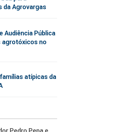
s da Agrovargas
de Audiência Pública
 agrotóxicos no
famílias atípicas da
A
dor Pedro Pepa e