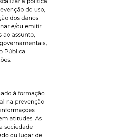
alizar a política
revenção do uso,
ução dos danos
nar e/ou emitir
s ao assunto,
 governamentais,
o Pública
ções.
inado à formação
al na prevenção,
 informações
em atitudes. As
a sociedade
edo ou lugar de