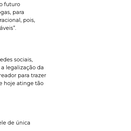
o futuro
gas, para
cional, pois,
veis”.
edes sociais,
 a legalização da
ador para trazer
 hoje atinge tão
ele de única