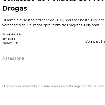
Drogas
Durante a 3ª sessão ordinária de 2018, realizada nesta segunda-f
vereadores de Dourados aprovaram três projetos. Leia mais...
Estado Notícias
Em
10:36
Compartilha
20/02/2018
Assessoria
O projeto foi aprovado durante a sessão desta segunda-feira (Foto 