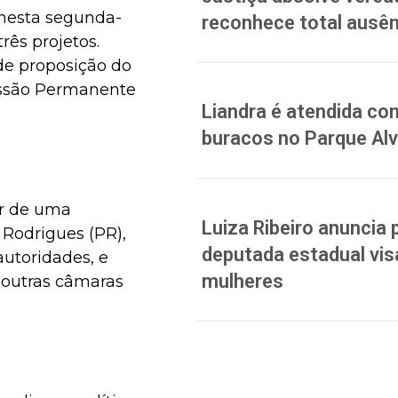
a nesta segunda-
reconhece total ausên
rês projetos.
 de proposição do
missão Permanente
Liandra é atendida co
buracos no Parque Al
ir de uma
Luiza Ribeiro anuncia 
 Rodrigues (PR),
deputada estadual vis
autoridades, e
mulheres
m outras câmaras