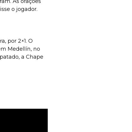
ram. As orações
isse o jogador.
a, por 2×1. O
em Medellín, no
mpatado, a Chape