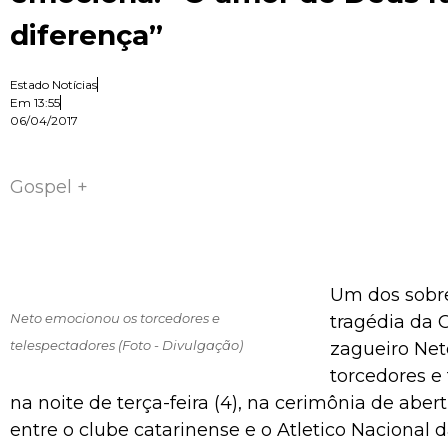
diferença”
Estado Notícias
Em
13:55
06/04/2017
Gospel +
Um dos sobr
Neto emocionou os torcedores e
tragédia da 
telespectadores (Foto - Divulgação)
zagueiro Ne
torcedores e
na noite de terça-feira (4), na cerimônia de aber
entre o clube catarinense e o Atletico Nacional 