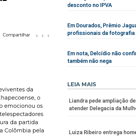
desconto no IPVA
Em Dourados, Prêmio Jagua
profissionais da fotografia
Compartilhar
Em nota, Delcídio não conf
também não nega
LEIA MAIS
eviventes da
Chapecoense, o
Liandra pede ampliação de 
to emocionou os
atender Delegacia da Mulh
 telespectadores
tura da partida
da Colômbia pela
Luiza Ribeiro entrega hom