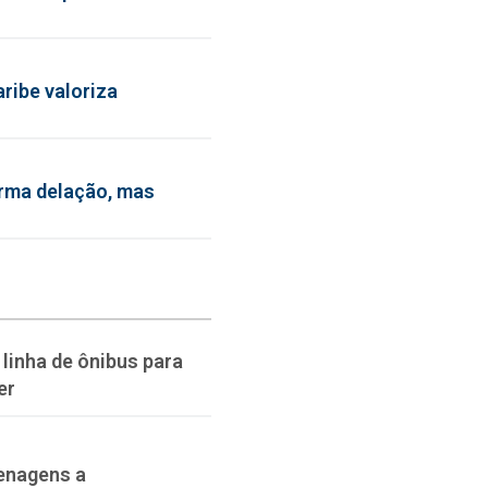
ribe valoriza
irma delação, mas
linha de ônibus para
er
enagens a