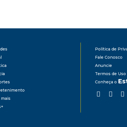
ades
Política de Pri
l
Fale Conosco
tica
Anuncie
cia
Termos de Uso
Es
ortes
Conheça o
retenimento
 mais
s+