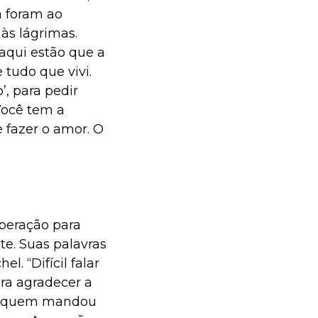
a foram ao
às lágrimas.
 aqui estão que a
 tudo que vivi.
’, para pedir
Você tem a
e fazer o amor. O
peração para
te. Suas palavras
l. “Difícil falar
a agradecer a
s, quem mandou