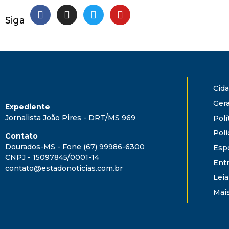
Siga
Cid
Gera
Expediente
Jornalista João Pires - DRT/MS 969
Polí
Polí
Contato
Dourados-MS - Fone (67) 99986-6300
Esp
CNPJ - 15097845/0001-14
Ent
contato@estadonoticias.com.br
Leia
Mai